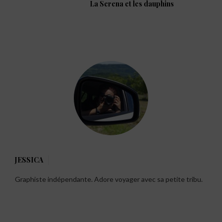
de
post:
Next
La Serena et les dauphins
l’article
post:
JESSICA
Graphiste indépendante. Adore voyager avec sa petite tribu.