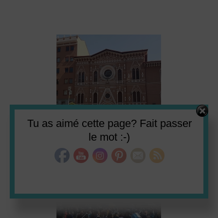
Set Youtube Channel ID
Tu as aimé cette page? Fait passer
le mot :-)