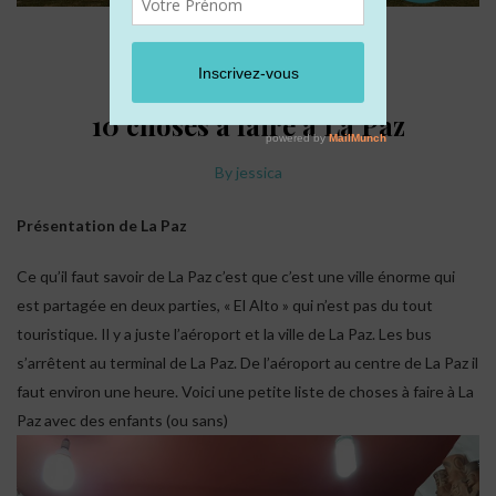
BOLIVIE
10 choses à faire à La Paz
By
jessica
Présentation de La Paz
Ce qu’il faut savoir de La Paz c’est que c’est une ville énorme qui
est partagée en deux parties, « El Alto » qui n’est pas du tout
touristique. Il y a juste l’aéroport et la ville de La Paz. Les bus
s’arrêtent au terminal de La Paz. De l’aéroport au centre de La Paz il
faut environ une heure. Voici une petite liste de choses à faire à La
Paz avec des enfants (ou sans)