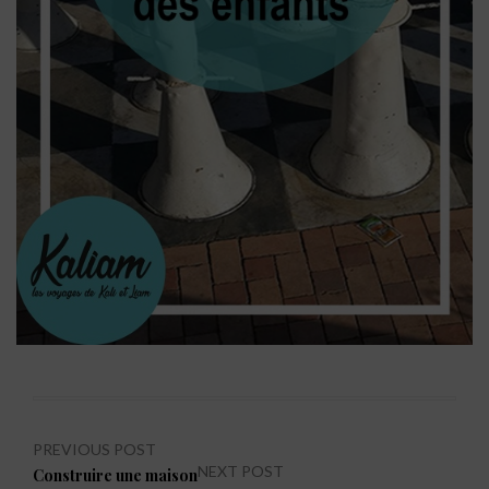
Navigation
PREVIOUS POST
NEXT POST
Previous
Construire une maison