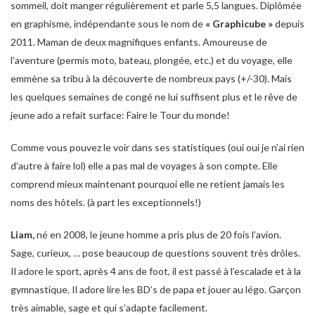
sommeil, doit manger régulièrement et parle 5,5 langues. Diplômée
en graphisme, indépendante sous le nom de
« Graphicube »
depuis
2011. Maman de deux magnifiques enfants. Amoureuse de
l’aventure (permis moto, bateau, plongée, etc.) et du voyage, elle
emmène sa tribu à la découverte de nombreux pays (+/-30). Mais
les quelques semaines de congé ne lui suffisent plus et le rêve de
jeune ado a refait surface: Faire le Tour du monde!
Comme vous pouvez le voir dans ses statistiques (oui oui je n’ai rien
d’autre à faire lol) elle a pas mal de voyages à son compte. Elle
comprend mieux maintenant pourquoi elle ne retient jamais les
noms des hôtels. (à part les exceptionnels!)
Liam,
né en 2008, le jeune homme a pris plus de 20 fois l’avion.
Sage, curieux, … pose beaucoup de questions souvent très drôles.
Il adore le sport, après 4 ans de foot, il est passé à l’escalade et à la
gymnastique. Il adore lire les BD’s de papa et jouer au légo. Garçon
très aimable, sage et qui s’adapte facilement.