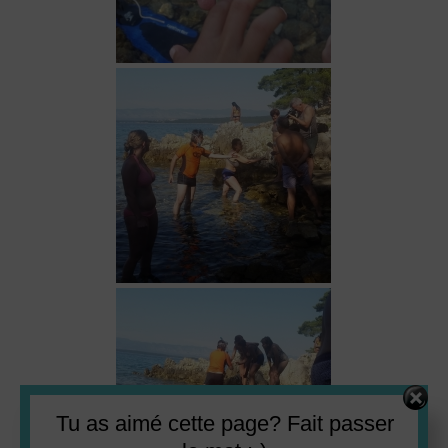
Set Youtube Channel ID
Tu as aimé cette page? Fait passer