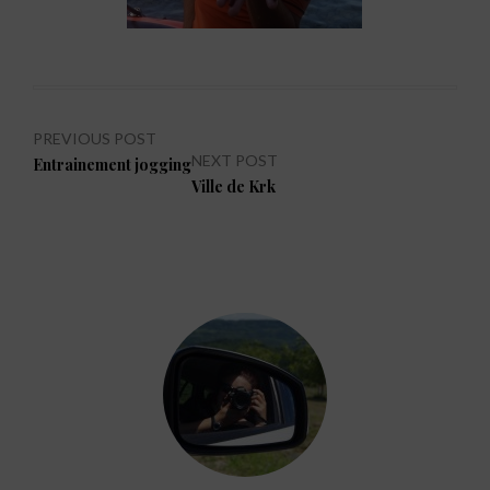
Navigation
PREVIOUS POST
NEXT POST
Previous
Entrainement jogging
de
post:
Next
Ville de Krk
l’article
post: