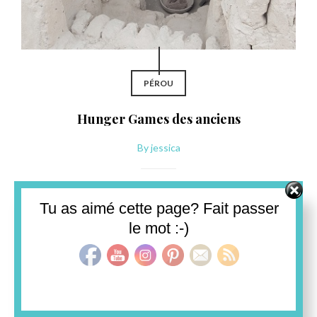
PÉROU
Hunger Games des anciens
By
jessica
Texte à ne pas lire aux enfants s.v.p. Au milieu de la ville de
Set Youtube Channel ID
Lima se trouvait un grand…
Tu as aimé cette page? Fait passer
le mot :-)