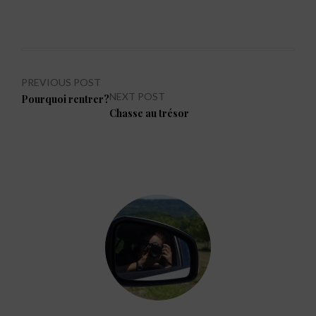
Navigation
PREVIOUS POST
NEXT POST
Previous
Pourquoi rentrer?
de
post:
Next
Chasse au trésor
l’article
post: