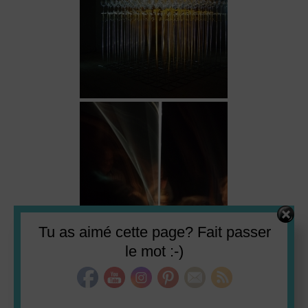
Set Youtube Channel ID
Tu as aimé cette page? Fait passer
le mot :-)