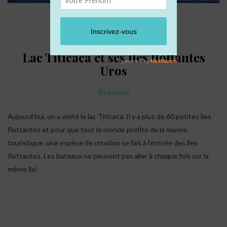
PÉROU
Lac Titicaca et ses îles flottantes
Uros
By
jessica
Aujourd’hui, on a visité le lac Titicaca. Il y a plus de 60 petites îles
flottantes et pour que tout le monde profite de la manne
touristique, une espèce de rotation se fait à l’entrée des îles
flottantes. Les bateaux ne peuvent pas aller à chaque fois sur la
même île!