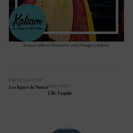
Si vous utilisez Pinterest, voici l’image à utiliser.
Navigation
PREVIOUS POST
NEXT POST
Previous
Les lignes de Nazca
de
post:
Next
L’île Taquile
l’article
post: