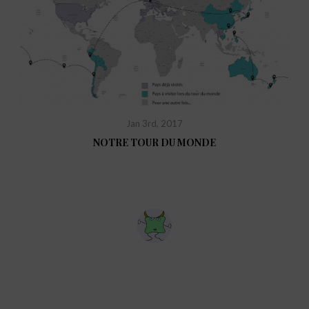
Jan 3rd, 2017
NOTRE TOUR DU MONDE
Reply
0
a
1
J
b