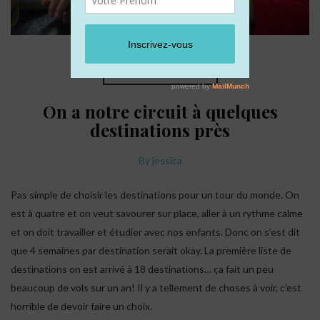
PRÉPARATIONS TDM
On a notre circuit à quelques
destinations près
By
jessica
Pas simple de choisir les destinations pour un tour du monde. On
est à quatre et on veut savourer sur place, aller à un rythme calme
et on doit travailler et étudier avec nos enfants. Donc on s’est dit
que 4 semaines par destination serait okay. La première liste de
destinations on est arrivé à 18 destinations… ça fait un peu
beaucoup de vols sur un an! Il y a tellement de choses à voir, c’est
horrible de devoir faire un choix.