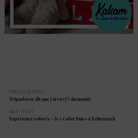
Navigation
PREVIOUS POST
Previous
Tripadvisor dit que j’ai vu 17% du monde
de
post:
l’article
NEXT POST
Next
Expérience colorée – le « Color Run » à Echternach
post: