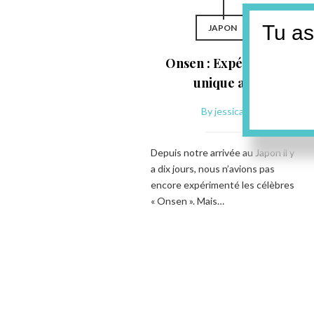
Tu as
JAPON
Onsen : Expérience
unique au
By
jessica
Depuis notre arrivée au Japon il y
a dix jours, nous n’avions pas
encore expérimenté les célèbres
« Onsen ». Mais…