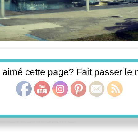
Set Youtube Channel ID
 aimé cette page? Fait passer le m
e. Adore voyager avec sa petite tribu.