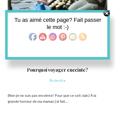
Set Youtube Channel ID
Tu as aimé cette page? Fait passer
le mot :-)
THAILANDE
Pourquoi voyager enceinte?
By
jessica
(Non je ne suis pas enceinte! Pour que ce soit clair.) À la
grande horreur de ma maman j’ai fait…