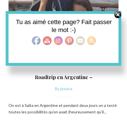
Set Youtube Channel ID
Tu as aimé cette page? Fait passer
le mot :-)
ARGENTINE
Roadtrip en Argentine –
By
jessica
On est à Salta en Argentine et pendant deux jours on a testé
toutes les possibilités qu’on avait (heureusement qu’il…