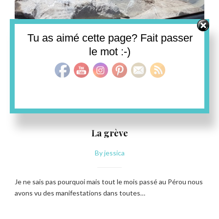
Set Youtube Channel ID
Tu as aimé cette page? Fait passer
le mot :-)
PÉROU
La grève
By
jessica
Je ne sais pas pourquoi mais tout le mois passé au Pérou nous
avons vu des manifestations dans toutes…