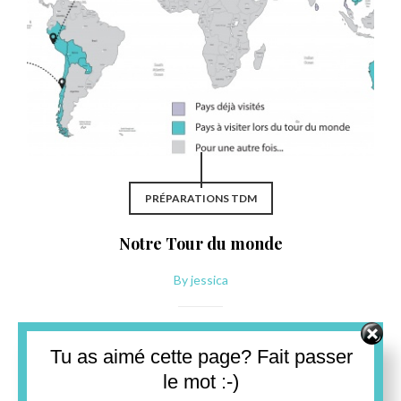
PRÉPARATIONS TDM
Notre Tour du monde
By
jessica
Nos vols sont réservés! Nous partons le 1er juillet 2017! Voici
Set Youtube Channel ID
notre trajet: 01/07/2017 Bruxelles (Belgique) – Lima (Pérou)
Tu as aimé cette page? Fait passer
…
le mot :-)