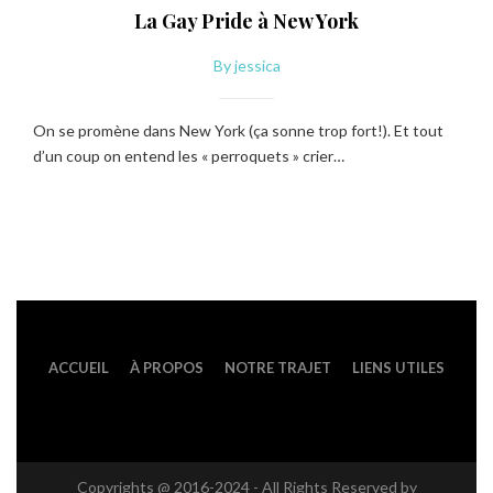
La Gay Pride à New York
By
jessica
On se promène dans New York (ça sonne trop fort!). Et tout
d’un coup on entend les « perroquets » crier…
ACCUEIL
À PROPOS
NOTRE TRAJET
LIENS UTILES
Copyrights @ 2016-2024 - All Rights Reserved by