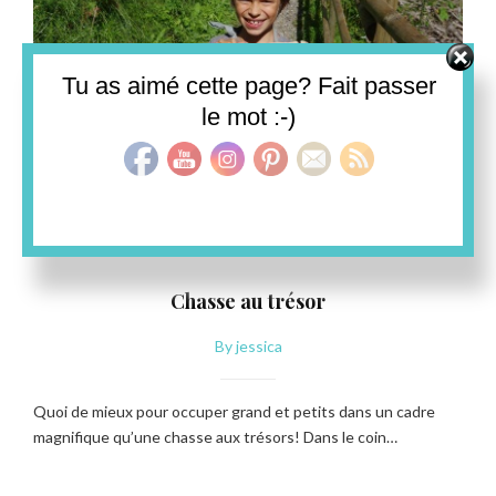
Set Youtube Channel ID
Tu as aimé cette page? Fait passer
le mot :-)
AUTRICHE
Chasse au trésor
By
jessica
Quoi de mieux pour occuper grand et petits dans un cadre
magnifique qu’une chasse aux trésors! Dans le coin…