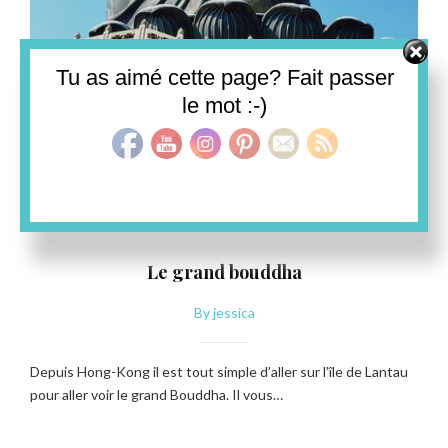
Set Youtube Channel ID
Tu as aimé cette page? Fait passer
le mot :-)
HONG-KONG
Le grand bouddha
By
jessica
Depuis Hong-Kong il est tout simple d’aller sur l’île de Lantau
pour aller voir le grand Bouddha. Il vous…