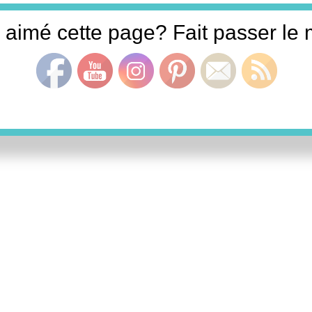
Set Youtube Channel ID
 aimé cette page? Fait passer le m